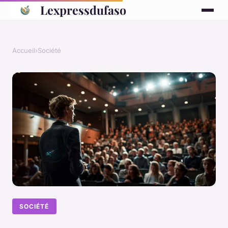
Lexpressdufaso
Accueil
›
Société
SOCIÉTÉ