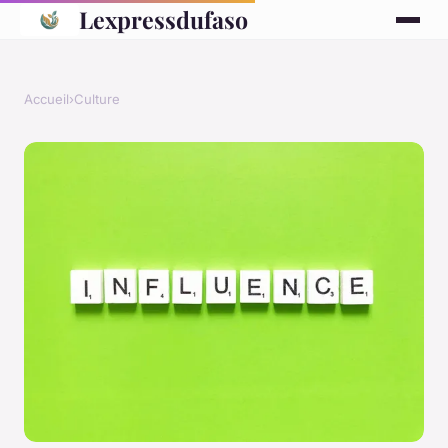
Lexpressdufaso
Accueil
›
Culture