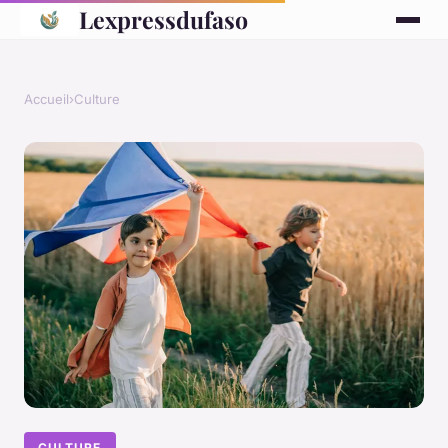
Lexpressdufaso
Accueil
›
Culture
CULTURE