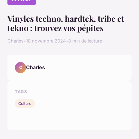
Vinyles techno, hardtek, tribe et
tekno : trouvez vos pépites
Charles
•
18 novembre 2024
•
8 min de lecture
Charles
C
TAGS
Culture