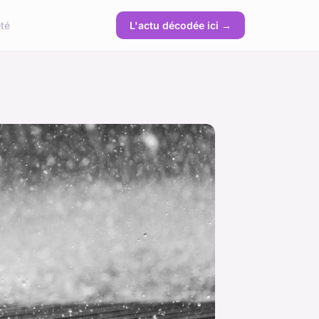
té
L'actu décodée ici →