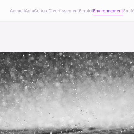
Accueil
Actu
Culture
Divertissement
Emploi
Environnement
Socié